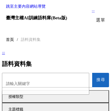
跳至主要內容
網站導覽
:::
臺灣主權AI訓練語料庫(Beta版)
選單
首頁
/
語料資料集
:::
語料資料集
搜尋
請輸入關鍵字
授權類型
主題標籤