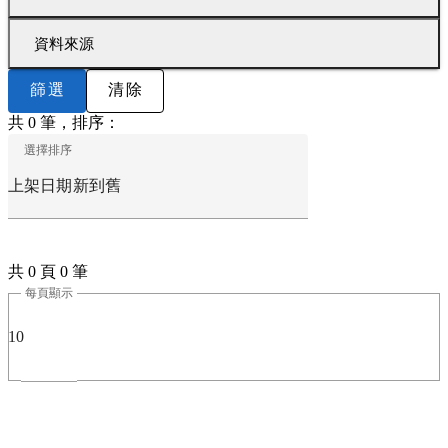
資料來源
篩選
清除
共 0 筆，排序：
選擇排序
上架日期新到舊
共 0 頁 0 筆
每頁顯示
10